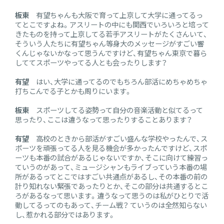
板東
有望ちゃんも大阪で育って上京して大学に通ってるっ
てとこですよね。アスリートの中にも関西でいろいろと培って
きたものを持って上京してる若手アスリートがたくさんいて、
そういう人たちに有望ちゃん等身大のメッセージがすごい響
くんじゃないかなって思うんですけど、有望ちゃん東京で暮ら
しててスポーツやってる人とも会ったりします？
有望
はい、大学に通ってるのでもちろん部活にめちゃめちゃ
打ちこんでる子とかも周りにいます。
板東
スポーツしてる姿勢って自分の音楽活動と似てるって
思ったり、ここは違うなって思ったりすることあります？
有望
高校のときから部活がすごい盛んな学校やったんで、ス
ポーツを頑張ってる人を見る機会が多かったんですけど、スポ
ーツも本番の試合があるじゃないですか、そこに向けて練習っ
ていうのがあって、ミュージシャンもライブっていう本番の場
所があるってとこではすごい共通点があるし、その本番の前の
計り知れない緊張であったりとか、そこの部分は共通するとこ
ろがあるなって思います。違うなって思うのは私がひとりで活
動してるってのもあって、チーム戦？ ていうのは全然知らない
し、惹かれる部分ではあります。