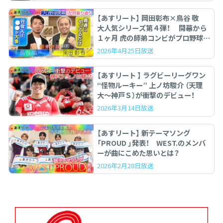
【あすリート】 岡田彰布×鳥谷 敬
大人気シリーズ第４弾！ 開幕から
１ヶ月 虎の師弟コンビがプロ野球を
ぶった斬る！
2026年4月25日放送
【あすリート 】 ラグビーリーグワン
“怪物ルーキー” 上ノ坊駿介 （天理
大〜神戸Ｓ）が衝撃のデビュー！
2026年3月14日放送
【あすリート】 新テーマソング
「PROUD 」発表！ WEST.のメンバ
ーが曲にこめた思いとは？
2026年2月28日放送