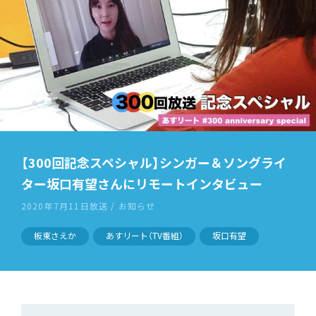
【300回記念スペシャル】シンガー＆ソングライ
ター坂口有望さんにリモートインタビュー
2020年7月11日放送 / お知らせ
板東さえか
あすリート（TV番組）
坂口有望