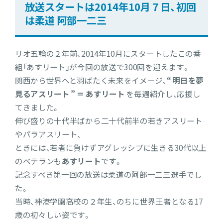
放送スタートは2014年10月７日、初回
は柔道 阿部一二三
リオ五輪の２年前、2014年10月にスタートしたこの番
組「あすリート」が今回の放送で300回を迎えます。
関西から世界へと羽ばたく未来をイメージ、
“ 明日を夢
見るアスリート ” ＝ あすリート
を毎週紹介し、応援し
てきました。
伸び盛りの十代半ばから二十代前半の若きアスリート
やパラアスリート、
ときには、若者に負けずアグレッシブに生きる30代以上
のベテランも
あすリート
です。
記念すべき第一回の放送は柔道の阿部一二三選手でし
た。
当時、神港学園高校の２年生、のちに世界王者となる17
歳の初々しい姿です。