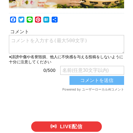
Facebook
Twitter
Line
Pinterest
Hatena
共
有
LIVE配信