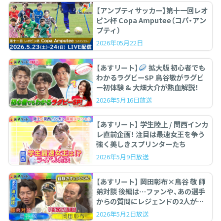
【アンプティサッカー】第十一回レオ
ピン杯 Copa Amputee（コパ・アン
プティ）
2026年05月22日
【あすリート】
拡大版 初心者でも
わかるラグビーSP 鳥谷敬がラグビ
ー初体験 & 大畑大介が熱血解説！
2026年5月16日放送
【あすリート】 学生陸上 / 関西インカ
レ直前企画！ 注目は最速女王を争う
強く美しきスプリンターたち
2026年5月9日放送
【あすリート】 岡田彰布×鳥谷 敬 師
弟対談 後編は…ファンや、あの選手
からの質問にレジェンドの2人が答
えます。
2026年5月2日放送