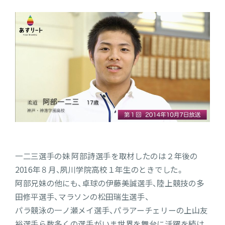
一二三選手の妹 阿部詩選手を取材したのは２年後の
2016年８月、夙川学院高校１年生のときでした。
阿部兄妹の他にも、卓球の伊藤美誠選手、陸上競技の多
田修平選手、マラソンの松田瑞生選手、
パラ競泳の一ノ瀬メイ選手、パラアーチェリーの上山友
裕選手ら数多くの選手がいま世界を舞台に活躍を続け