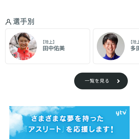
選手別
【陸上】
【陸
田中佑美
多
一覧を見る