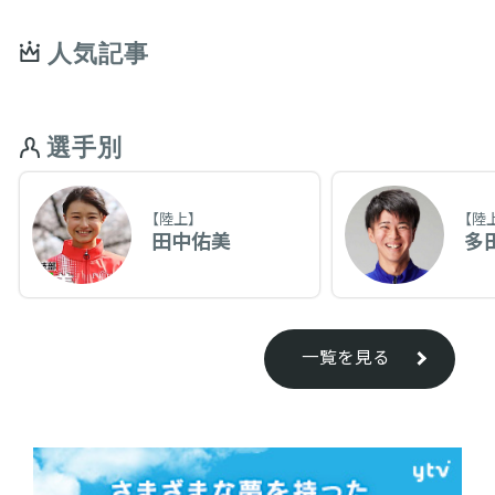
人気記事
選手別
【陸上】
【陸
田中佑美
多
一覧を見る