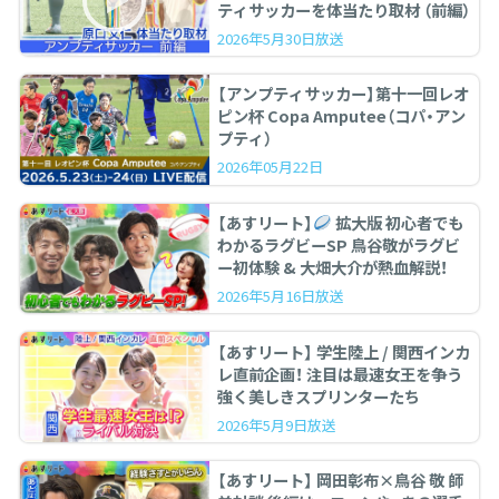
ティサッカーを体当たり取材 （前編）
2026年5月30日放送
【アンプティサッカー】第十一回レオ
ピン杯 Copa Amputee（コパ・アン
プティ）
2026年05月22日
【あすリート】
拡大版 初心者でも
わかるラグビーSP 鳥谷敬がラグビ
ー初体験 & 大畑大介が熱血解説！
2026年5月16日放送
【あすリート】 学生陸上 / 関西インカ
レ直前企画！ 注目は最速女王を争う
強く美しきスプリンターたち
2026年5月9日放送
【あすリート】 岡田彰布×鳥谷 敬 師