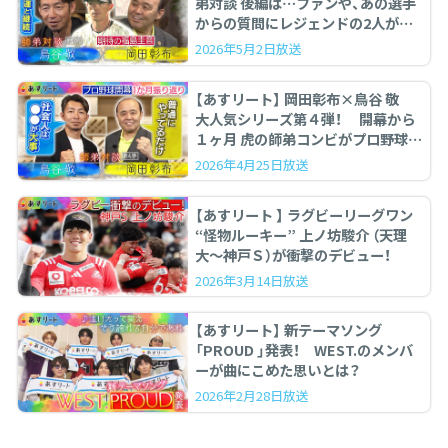
弟対談 後編は…ファンや、あの選手
からの質問にレジェンドの2人が答
えます。
2026年5月2日放送
【あすリート】 岡田彰布×鳥谷 敬
大人気シリーズ第４弾！ 開幕から
１ヶ月 虎の師弟コンビがプロ野球を
ぶった斬る！
2026年4月25日放送
【あすリート 】 ラグビーリーグワン
“怪物ルーキー” 上ノ坊駿介 （天理
大〜神戸Ｓ）が衝撃のデビュー！
2026年3月14日放送
【あすリート】 新テーマソング
「PROUD 」発表！ WEST.のメンバ
ーが曲にこめた思いとは？
2026年2月28日放送