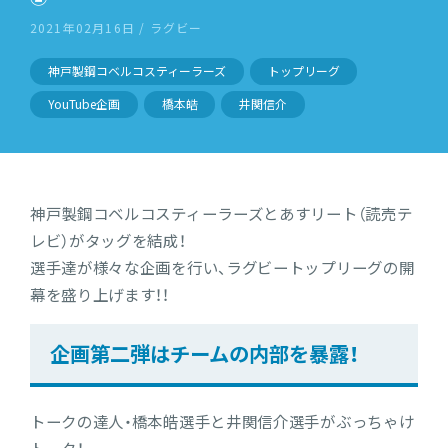
2021年02月16日 / ラグビー
神戸製鋼コベルコスティーラーズ
トップリーグ
YouTube企画
橋本皓
井関信介
神戸製鋼コベルコスティーラーズとあすリート（読売テ
レビ）がタッグを結成！
選手達が様々な企画を行い、ラグビートップリーグの開
幕を盛り上げます！！
企画第二弾はチームの内部を暴露！
トークの達人・橋本皓選手と井関信介選手がぶっちゃけ