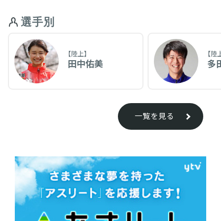
選手別
【陸上】
【陸
田中佑美
多
一覧を見る