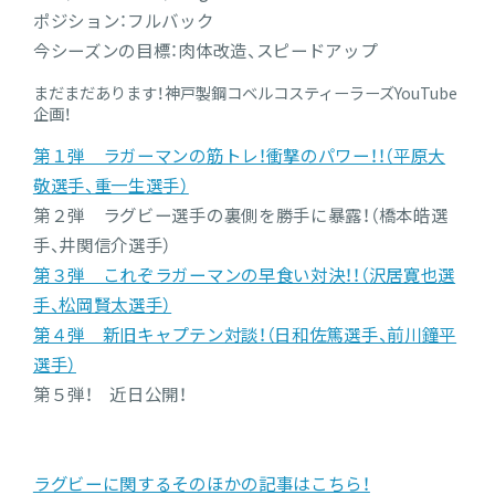
ポジション：フルバック
今シーズンの目標：肉体改造、スピードアップ
まだまだあります！神戸製鋼コベルコスティーラーズYouTube
企画！
第１弾 ラガーマンの筋トレ！衝撃のパワー！！（平原大
敬選手、重一生選手）
第２弾 ラグビー選手の裏側を勝手に暴露！（橋本皓選
手、井関信介選手）
第３弾 これぞラガーマンの早食い対決！！（沢居寛也選
手、松岡賢太選手）
第４弾 新旧キャプテン対談！（日和佐篤選手、前川鐘平
選手）
第５弾！ 近日公開！
ラグビーに関するそのほかの記事はこちら！