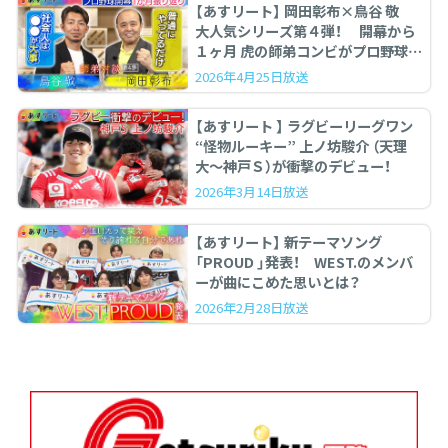
【あすリート】 岡田彰布×鳥谷 敬
大人気シリーズ第４弾！ 開幕から
１ヶ月 虎の師弟コンビがプロ野球を
ぶった斬る！
2026年4月25日放送
【あすリート 】 ラグビーリーグワン
“怪物ルーキー” 上ノ坊駿介 （天理
大〜神戸Ｓ）が衝撃のデビュー！
2026年3月14日放送
【あすリート】 新テーマソング
「PROUD 」発表！ WEST.のメンバ
ーが曲にこめた思いとは？
2026年2月28日放送