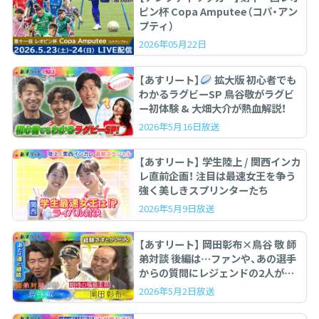
ピン杯 Copa Amputee（コパ・アン
プティ）
2026年05月22日
【あすリート】
拡大版 初心者でも
わかるラグビーSP 鳥谷敬がラグビ
ー初体験 & 大畑大介が熱血解説！
2026年5月16日放送
【あすリート】 学生陸上 / 関西インカ
レ直前企画！ 注目は最速女王を争う
強く美しきスプリンターたち
2026年5月9日放送
【あすリート】 岡田彰布×鳥谷 敬 師
弟対談 後編は…ファンや、あの選手
からの質問にレジェンドの2人が答
えます。
2026年5月2日放送