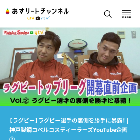
【ラグビー】ラグビー選手の裏側を勝手に暴露！ |
神戸製鋼コベルコスティーラーズYouTube企画
②