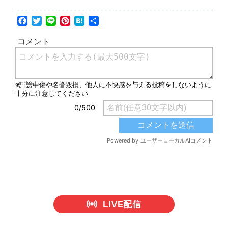
Facebook
Twitter
Line
Pinterest
Hatena
共
有
LIVE配信