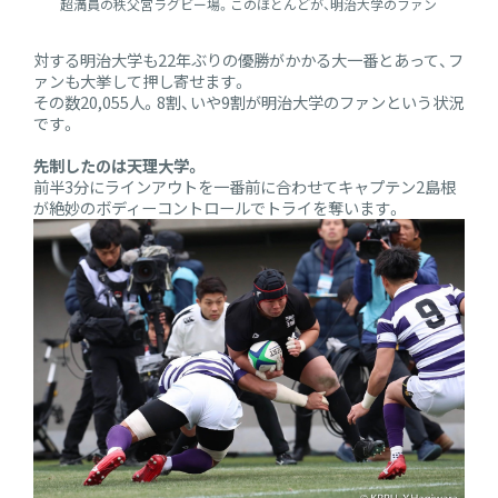
超満員の秩父宮ラグビー場。このほとんどが、明治大学のファン
対する明治大学も22年ぶりの優勝がかかる大一番とあって、フ
ァンも大挙して押し寄せます。
その数20,055人。8割、いや9割が明治大学のファンという状況
です。
先制したのは天理大学。
前半3分にラインアウトを一番前に合わせてキャプテン2島根
が絶妙のボディーコントロールでトライを奪います。