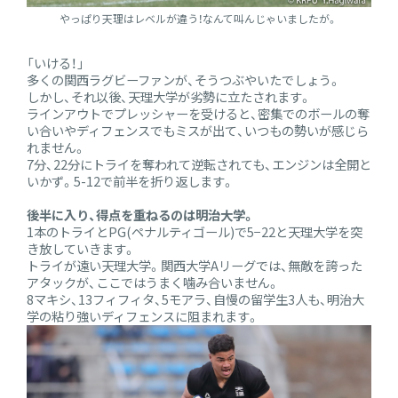
やっぱり天理はレベルが違う！なんて叫んじゃいましたが。
「いける！」
多くの関西ラグビーファンが、そうつぶやいたでしょう。
しかし、それ以後、天理大学が劣勢に立たされます。
ラインアウトでプレッシャーを受けると、密集でのボールの奪
い合いやディフェンスでもミスが出て、いつもの勢いが感じら
れません。
7分、22分にトライを奪われて逆転されても、エンジンは全開と
いかず。5-12で前半を折り返します。
後半に入り、得点を重ねるのは明治大学。
1本のトライとPG(ペナルティゴール)で5−22と天理大学を突
き放していきます。
トライが遠い天理大学。関西大学Aリーグでは、無敵を誇った
アタックが、ここではうまく噛み合いません。
8マキシ、13フィフィタ、5モアラ、自慢の留学生3人も、明治大
学の粘り強いディフェンスに阻まれます。