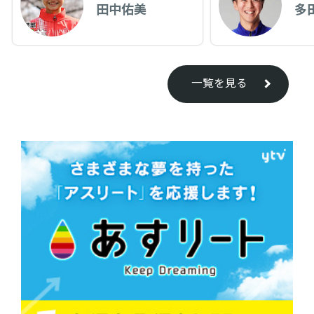
田中佑美
多
一覧を見る