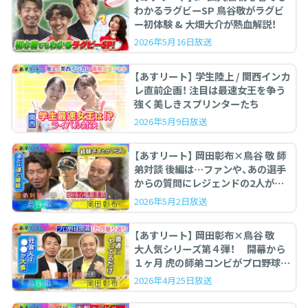
わかるラグビーSP 鳥谷敬がラグビ
ー初体験 & 大畑大介が熱血解説！
2026年5月16日放送
【あすリート】 学生陸上 / 関西インカ
レ直前企画！ 注目は最速女王を争う
強く美しきスプリンターたち
2026年5月9日放送
【あすリート】 岡田彰布×鳥谷 敬 師
弟対談 後編は…ファンや、あの選手
からの質問にレジェンドの2人が答
えます。
2026年5月2日放送
【あすリート】 岡田彰布×鳥谷 敬
大人気シリーズ第４弾！ 開幕から
１ヶ月 虎の師弟コンビがプロ野球を
ぶった斬る！
2026年4月25日放送