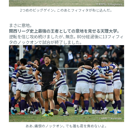
2つめのビッグゲイン。このあとフィフィタがねじ込んだ。
まさに意地。
関西リーグ史上最強の王者としての意地を見せる天理大学。
逆転を信じ攻め続けましたが、無念。80分経過後に13フィフィ
タのノックオンで試合が終了しました。
ああ、痛恨のノックオン。でも誰も君を責めないよ。