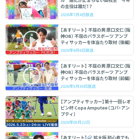
ル 進化が止まらない高校生 今年
の主役は誰だ！？
2026年7月4日放送
【あすリート】 不屈の男 原口文仁（阪
神OB） 不屈のパラスポーツ アンプ
ティサッカーを体当たり取材 （後編）
2026年6月6日放送
【あすリート】 不屈の男 原口文仁（阪
神OB） 不屈のパラスポーツ アンプ
ティサッカーを体当たり取材 （前編）
2026年5月30日放送
【アンプティサッカー】第十一回レオ
ピン杯 Copa Amputee（コパ・アン
プティ）
2026年05月22日
【あすリート】
拡大版 初心者でも