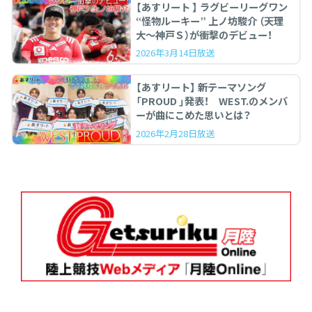
【あすリート 】 ラグビーリーグワン
“怪物ルーキー” 上ノ坊駿介 （天理
大〜神戸Ｓ）が衝撃のデビュー！
2026年3月14日放送
【あすリート】 新テーマソング
「PROUD 」発表！ WEST.のメンバ
ーが曲にこめた思いとは？
2026年2月28日放送