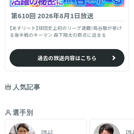
第610回 2026年8月1日放送
【あすリート】球団史上初のリーグ連覇！鳥谷敬が挙げ
る後半戦のキーマン 森下翔太の原点に迫まる
過去の放送内容はこちら
人気記事
選手別
【陸上】
【陸