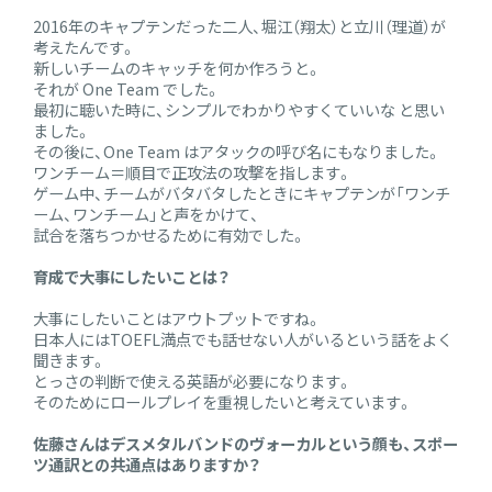
2016年のキャプテンだった二人、堀江（翔太）と立川（理道）が
考えたんです。
新しいチームのキャッチを何か作ろうと。
それが One Team でした。
最初に聴いた時に、シンプルでわかりやすくていいな と思い
ました。
その後に、One Team はアタックの呼び名にもなりました。
ワンチーム＝順目で正攻法の攻撃を指します。
ゲーム中、チームがバタバタしたときにキャプテンが「ワンチ
ーム、ワンチーム」と声をかけて、
試合を落ちつかせるために有効でした。
育成で大事にしたいことは？
大事にしたいことはアウトプットですね。
日本人にはTOEFL満点でも話せない人がいるという話をよく
聞きます。
とっさの判断で使える英語が必要になります。
そのためにロールプレイを重視したいと考えています。
佐藤さんはデスメタルバンドのヴォーカルという顔も、スポー
ツ通訳との共通点はありますか？