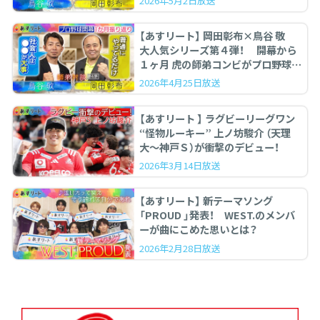
2026年5月2日放送
【あすリート】 岡田彰布×鳥谷 敬
大人気シリーズ第４弾！ 開幕から
１ヶ月 虎の師弟コンビがプロ野球を
ぶった斬る！
2026年4月25日放送
【あすリート 】 ラグビーリーグワン
“怪物ルーキー” 上ノ坊駿介 （天理
大〜神戸Ｓ）が衝撃のデビュー！
2026年3月14日放送
【あすリート】 新テーマソング
「PROUD 」発表！ WEST.のメンバ
ーが曲にこめた思いとは？
2026年2月28日放送