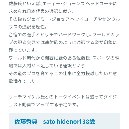
佐藤氏といえば、エディー・ジョーンズ ヘッドコーチに
求められ日本代表の通訳に就き、
その後もジェイミー・ジョセフ ヘッドコーチやサンウル
ブスの通訳を歴任。
合宿での選手とピッチでハードワークし、ワールドカッ
プの記者会見では速射砲のように通訳する姿が印象に
残っています。
ワールド時代から関西に縁のある佐藤氏、スポーツの現
場では人材が不足している通訳という
その道のプロを育てるこの仕事に全力投球したいと意
欲満々でした。
リーチマイケル氏とのトークイベントは追ってダイジ
ェスト動画でアップする予定です。
佐藤秀典 sato hidenori 38歳