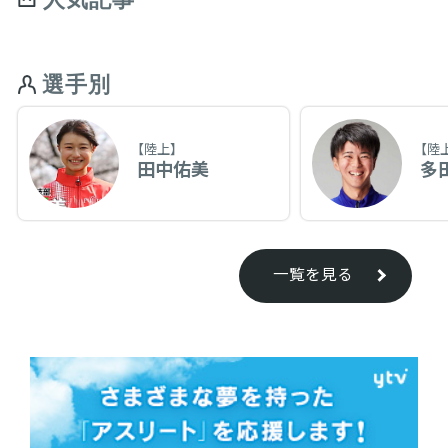
選手別
【陸上】
【陸
田中佑美
多
一覧を見る