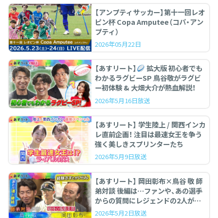
【アンプティサッカー】第十一回レオ
ピン杯 Copa Amputee（コパ・アン
プティ）
2026年05月22日
【あすリート】
拡大版 初心者でも
わかるラグビーSP 鳥谷敬がラグビ
ー初体験 & 大畑大介が熱血解説！
2026年5月16日放送
【あすリート】 学生陸上 / 関西インカ
レ直前企画！ 注目は最速女王を争う
強く美しきスプリンターたち
2026年5月9日放送
【あすリート】 岡田彰布×鳥谷 敬 師
弟対談 後編は…ファンや、あの選手
からの質問にレジェンドの2人が答
えます。
2026年5月2日放送