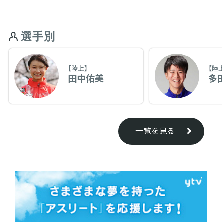
選手別
【陸上】
【陸
田中佑美
多
一覧を見る