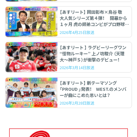
【あすリート】 岡田彰布×鳥谷 敬
大人気シリーズ第４弾！ 開幕から
１ヶ月 虎の師弟コンビがプロ野球を
ぶった斬る！
2026年4月25日放送
【あすリート 】 ラグビーリーグワン
“怪物ルーキー” 上ノ坊駿介 （天理
大〜神戸Ｓ）が衝撃のデビュー！
2026年3月14日放送
【あすリート】 新テーマソング
「PROUD 」発表！ WEST.のメンバ
ーが曲にこめた思いとは？
2026年2月28日放送