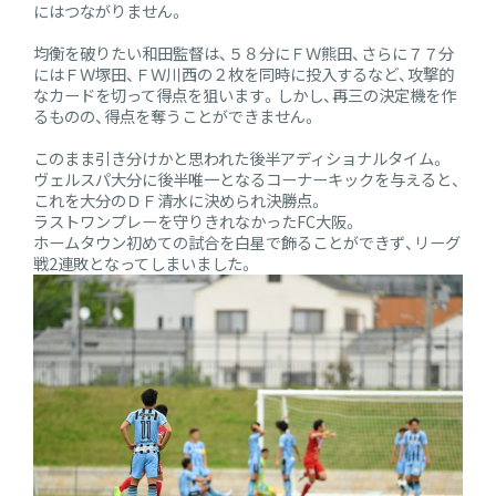
にはつながりません。
均衡を破りたい和田監督は、５８分にＦＷ熊田、さらに７７分
にはＦＷ塚田、ＦＷ川西の２枚を同時に投入するなど、攻撃的
なカードを切って得点を狙います。しかし、再三の決定機を作
るものの、得点を奪うことができません。
このまま引き分けかと思われた後半アディショナルタイム。
ヴェルスパ大分に後半唯一となるコーナーキックを与えると、
これを大分のＤＦ清水に決められ決勝点。
ラストワンプレーを守りきれなかったFC大阪。
ホームタウン初めての試合を白星で飾ることができず、リーグ
戦2連敗となってしまいました。