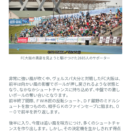
FC大阪の勇姿を見ようと駆けつけた2685人のサポーター
非常に強い風が吹く中、ヴェルスパ大分と対戦したFC大阪は、
前半は向かい風の影響でボールが押し戻されるような状態と
なり、なかなかシュートチャンスに持ち込めず、中盤での激し
いボールの奪い合いとなります。
前半終了間際、ＦＷ木匠の反転シュート、ＤＦ舘野のミドルシ
ュートを放つものの、相手ＧＫのファインセーブに阻まれ、０
－０で前半を折り返します。
後半に入り、今度は追い風を味方につけ、多くのシュートチャ
ンスを作り出します。しかし、その決定機を生かしきれず得点