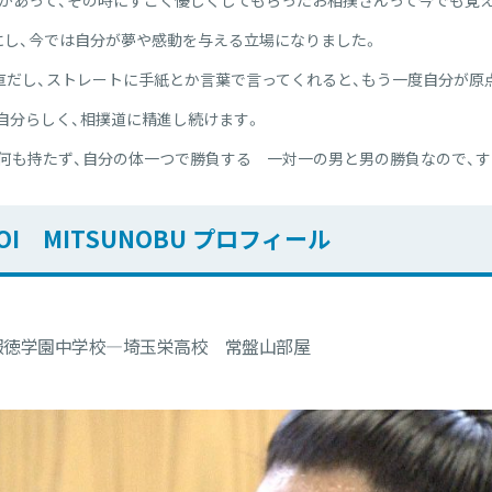
があって、その時にすごく優しくしてもらったお相撲さんって今でも覚え
し、今では自分が夢や感動を与える立場になりました。
直だし、ストレートに手紙とか言葉で言ってくれると、もう一度自分が原
自分らしく、相撲道に精進し続けます。
何も持たず、自分の体一つで勝負する 一対一の男と男の勝負なので、
OI MITSUNOBU プロフィール
報徳学園中学校―埼玉栄高校 常盤山部屋