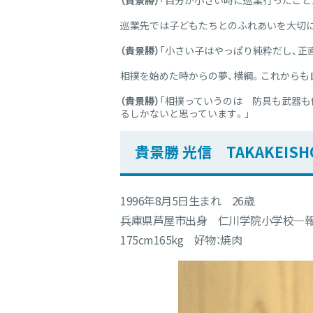
（貴景勝）
「自分が小さい時に巡業行ったこと
巡業先では子どもたちとのふれあいを大切に
（貴景勝）
「小さい子はやっぱり純粋だし、正
相撲を始めた時からの夢、横綱。これからも
（貴景勝）
「相撲っていうのは 防具も武器も
るしかないと思っています。」
貴景勝 光信 TAKAKEISH
1996年8月5日生まれ 26歳
兵庫県芦屋市出身 仁川学院小学校―
175cm165kg 好物：焼肉