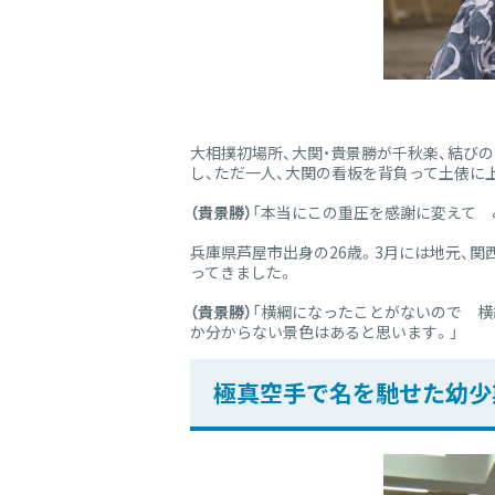
大相撲初場所、大関・貴景勝が千秋楽、結び
し、ただ一人、大関の看板を背負って土俵に
（貴景勝）
「本当にこの重圧を感謝に変えて 
兵庫県芦屋市出身の26歳。3月には地元、
ってきました。
（貴景勝）
「横綱になったことがないので 
か分からない景色はあると思います。」
極真空手で名を馳せた幼少