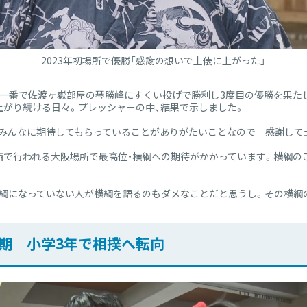
2023年初場所で優勝「感謝の想いで土俵に上がった」
の一番で佐渡ヶ嶽部屋の琴勝峰にすくい投げで勝利し3度目の優勝を果た
上がり続ける日々。プレッシャーの中、結果で示しました。
みんなに期待してもらっていることがありがたいことなので 感謝して
関西で行われる大阪場所で最高位・横綱への期待がかかっています。横綱の
横綱になっていない人が横綱を語るのもダメなことだと思うし。その横綱
期 小学3年で相撲へ転向