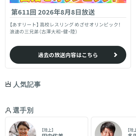
第611回 2026年8月8日放送
【あすリート】 高校レスリング めざせオリンピック！
浪速の三兄弟（古澤大和・健・陸）
過去の放送内容はこちら
人気記事
選手別
【陸上】
【陸
田中佑美
多