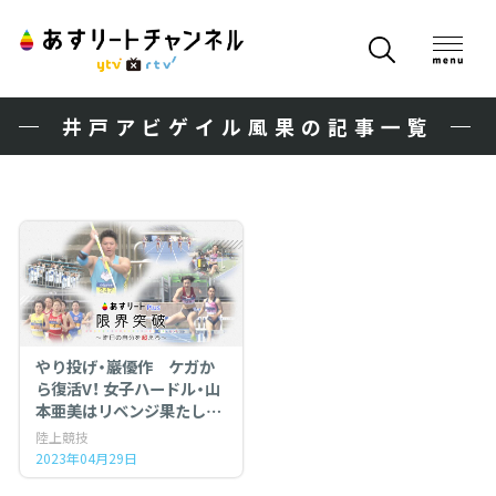
井戸アビゲイル風果の記事一覧
やり投げ・巖優作 ケガか
ら復活V！ 女子ハードル・山
本亜美はリベンジ果たし代
表内定 ！世界へ羽ばたく学
陸上競技
生アスリートたち 【あす
2023年04月29日
リートPlus】