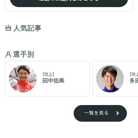
人気記事
選手別
【陸上】
【陸
田中佑美
多
一覧を見る