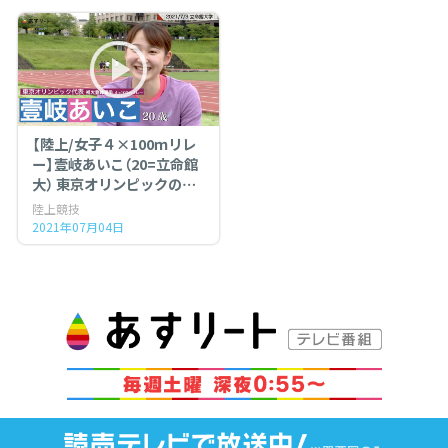
【陸上/女子４×100ｍリレ
ー】壹岐あいこ（20=立命館
大） 東京オリンピックの代
表リレーメンバーに補欠登
陸上競技
録選手で選出
2021年07月04日