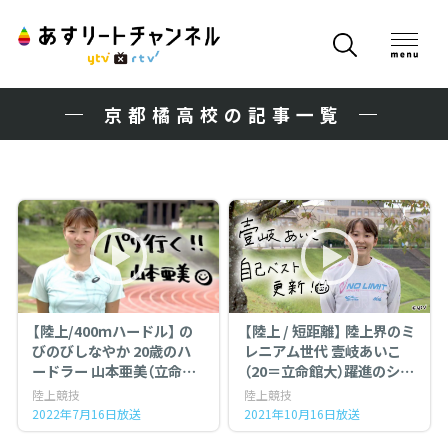
京都橘高校の記事一覧
【陸上/400ｍハードル】 の
【陸上 / 短距離】 陸上界のミ
びのびしなやか 20歳のハ
レニアム世代 壹岐あいこ
ードラー 山本亜美（立命館
（20＝立命館大）躍進のシー
大学）
ズンを追う！
陸上競技
陸上競技
若き日本チャンピオンは
2022年7月16日放送
2021年10月16日放送
練習好き！！