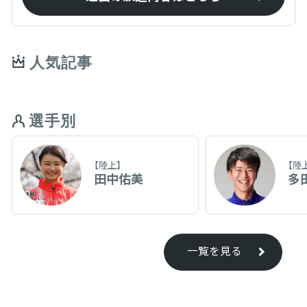
人気記事
選手別
【陸上】
【陸
田中佑美
多
一覧を見る