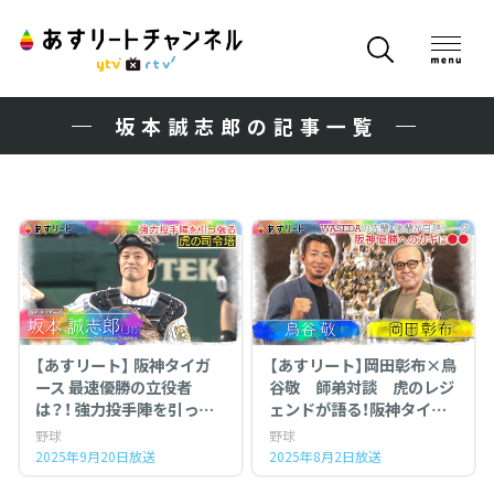
坂本誠志郎の記事一覧
【あすリート】 阪神タイガ
【あすリート】岡田彰布×鳥
ース 最速優勝の立役者
谷敬 師弟対談 虎のレジ
は？！ 強力投手陣を引っ張
ェンドが語る！阪神タイガ
る男 坂本誠志郎（31）
ース 優勝へのカギ
野球
野球
2025年9月20日放送
2025年8月2日放送