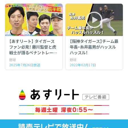
【あすリート】 タイガース
【阪神タイガース】チーム最
ファン必見！ 藤川監督と虎
年長・糸井嘉男がハッスル
戦士が語るペナントレース
ハッスル！
前半戦
野球
野球
2025年7月26日放送
2022年02月17日