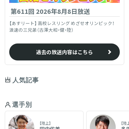
第611回 2026年8月8日放送
【あすリート】 高校レスリング めざせオリンピック！
浪速の三兄弟（古澤大和・健・陸）
過去の放送内容はこちら
人気記事
選手別
【陸上】
【陸
田中佑美
多