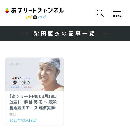
柴田亜衣の記事一覧
【あすリートPlus 3月19日
放送】 夢 は 実 る 〜 競泳
長距離のエース 難波実夢
二十歳の決意 〜
競泳
2023年03月17日