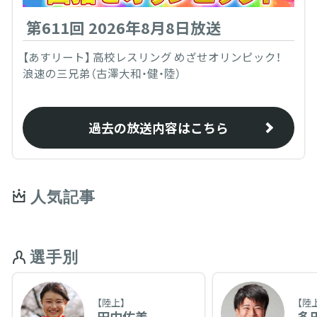
第611回 2026年8月8日放送
【あすリート】 高校レスリング めざせオリンピック！
浪速の三兄弟（古澤大和・健・陸）
過去の放送内容はこちら
人気記事
選手別
【陸上】
【陸
田中佑美
多