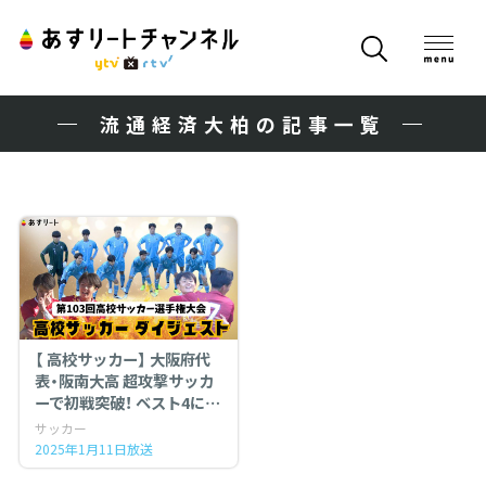
流通経済大柏の記事一覧
【 高校サッカー】 大阪府代
表・阪南大高 超攻撃サッカ
ーで初戦突破！ ベスト4に勝
ち進んだのは？
サッカー
2025年1月11日放送