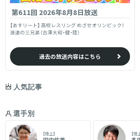
第611回 2026年8月8日放送
【あすリート】 高校レスリング めざせオリンピック！
浪速の三兄弟（古澤大和・健・陸）
過去の放送内容はこちら
人気記事
選手別
【陸上】
【陸
田中佑美
多