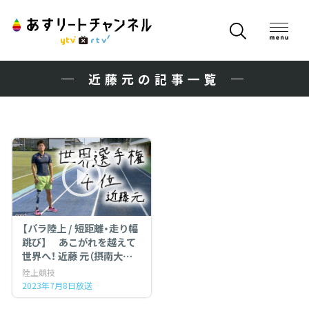
近藤元の記事一覧
【パラ陸上 / 短距離・走り幅
跳び】 あこがれを越えて
世界へ！ 近藤 元（摂南大学）
の挑戦
陸上競技
2023年7月8日放送