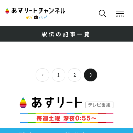
駅伝の記事一覧
投
«
1
2
3
稿
Previous
Posts
ナ
ビ
ゲ
ー
シ
ョ
ン