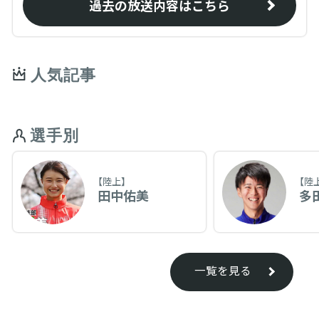
過去の放送内容はこちら
人気記事
選手別
【陸上】
【陸
田中佑美
多
一覧を見る