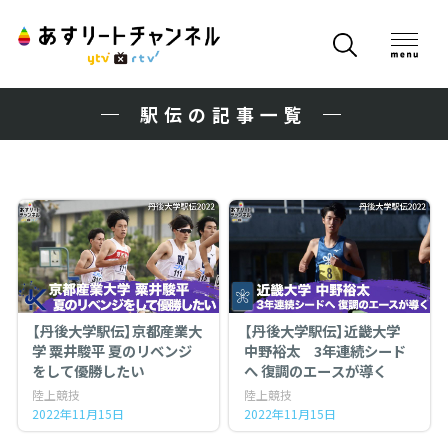
駅伝の記事一覧
【丹後大学駅伝】京都産業大
【丹後大学駅伝】近畿大学
学 粟井駿平 夏のリベンジ
中野裕太 3年連続シード
をして優勝したい
へ 復調のエースが導く
陸上競技
陸上競技
2022年11月15日
2022年11月15日