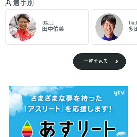
選手別
【陸上】
【陸
田中佑美
多
一覧を見る