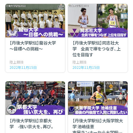
【丹後大学駅伝】龍谷大学
【丹後大学駅伝】同志社大
～目標への挑戦～
学 全員で襷をつなぎ、上
位を目指す
陸上競技
陸上競技
2022年11月15日
2022年11月15日
【丹後大学駅伝】京都大
【丹後大学駅伝】大阪学院大
学 -強い京大を、再び。
学 池嶋佳憲
市民ランナーから大学駅伝