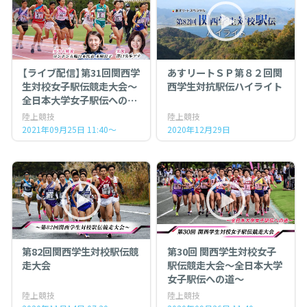
【ライブ配信】第31回関西学
あすリートＳＰ第８２回関
生対校女子駅伝競走大会～
西学生対抗駅伝ハイライト
全日本大学女子駅伝への道
～
陸上競技
陸上競技
2021年09月25日 11:40～
2020年12月29日
第82回関西学生対校駅伝競
第30回 関西学生対校女子
走大会
駅伝競走大会～全日本大学
女子駅伝への道～
陸上競技
陸上競技