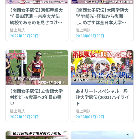
【関西女子駅伝】京都産業大
【関西女子駅伝】大阪学院大
学 豊田理瑚 ―京産大が伝
学 野崎光 -怪我から復調
統校であるのを見せつけた
し、めざすは全日本大学女
いー
子駅伝対校選手権大会での
陸上競技
陸上競技
優勝！-
2022年09月20日
2022年09月20日
【関西女子駅伝】立命館大学
あすリートスペシャル 丹
村松灯 -V奪還へ2年目の誓
後大学駅伝（2021）ハイライ
い-
ト
陸上競技
陸上競技
2022年09月20日
2022年01月12日