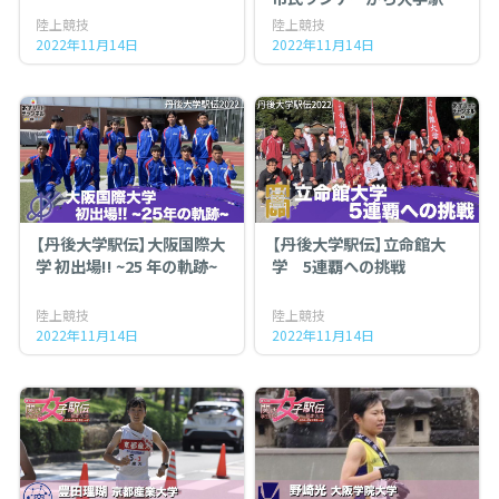
出場 最後の丹後路で入賞に
陸上競技
陸上競技
貢献したい
2022年11月14日
2022年11月14日
【丹後大学駅伝】大阪国際大
【丹後大学駅伝】立命館大
学 初出場!! ~25 年の軌跡~
学 5連覇への挑戦
陸上競技
陸上競技
2022年11月14日
2022年11月14日