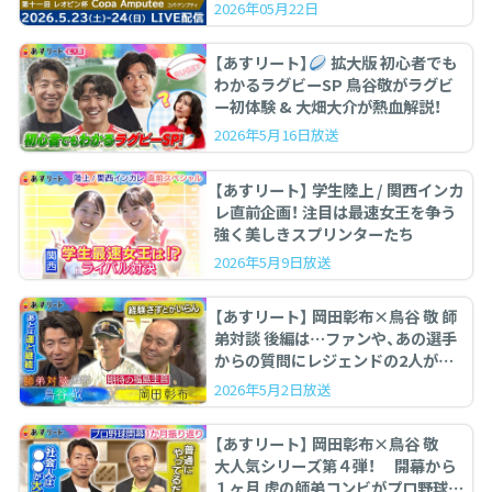
2026年05月22日
【あすリート】
拡大版 初心者でも
わかるラグビーSP 鳥谷敬がラグビ
ー初体験 & 大畑大介が熱血解説！
2026年5月16日放送
【あすリート】 学生陸上 / 関西インカ
レ直前企画！ 注目は最速女王を争う
強く美しきスプリンターたち
2026年5月9日放送
【あすリート】 岡田彰布×鳥谷 敬 師
弟対談 後編は…ファンや、あの選手
からの質問にレジェンドの2人が答
えます。
2026年5月2日放送
【あすリート】 岡田彰布×鳥谷 敬
大人気シリーズ第４弾！ 開幕から
１ヶ月 虎の師弟コンビがプロ野球を