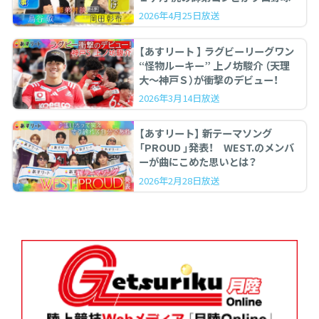
ぶった斬る！
2026年4月25日放送
【あすリート 】 ラグビーリーグワン
“怪物ルーキー” 上ノ坊駿介 （天理
大〜神戸Ｓ）が衝撃のデビュー！
2026年3月14日放送
【あすリート】 新テーマソング
「PROUD 」発表！ WEST.のメンバ
ーが曲にこめた思いとは？
2026年2月28日放送