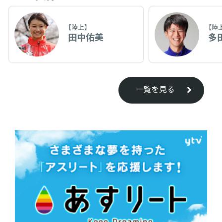
【陸上】
【陸
田中佑美
多
一覧を見る