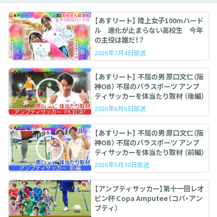
【あすリート】 陸上女子100mハード
ル 進化が止まらない高校生 今年
の主役は誰だ！？
2026年7月4日放送
【あすリート】 不屈の男 原口文仁（阪
神OB） 不屈のパラスポーツ アンプ
ティサッカーを体当たり取材 （後編）
2026年6月6日放送
【あすリート】 不屈の男 原口文仁（阪
神OB） 不屈のパラスポーツ アンプ
ティサッカーを体当たり取材 （前編）
2026年5月30日放送
【アンプティサッカー】第十一回レオ
ピン杯 Copa Amputee（コパ・アン
プティ）