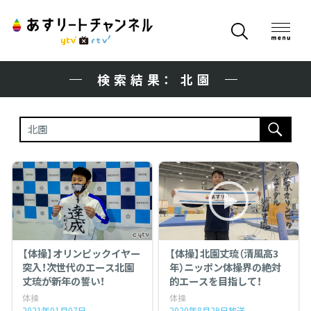
検索結果： 北園
【体操】オリンピックイヤー
【体操】北園丈琉（清風高3
突入！次世代のエース北園
年）ニッポン体操界の絶対
丈琉が新年の誓い！
的エースを目指して！
体操
体操
2021年01月07日
2020年8月29日放送