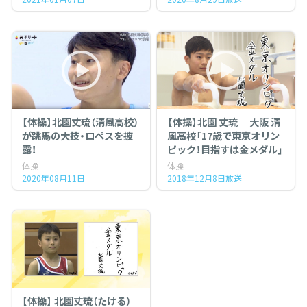
【体操】北園丈琉（清風高校）
【体操】北園 丈琉 大阪 清
が跳馬の大技・ロペスを披
風高校「17歳で東京オリン
露！
ピック！目指すは金メダル」
体操
体操
2020年08月11日
2018年12月8日放送
【体操】 北園丈琉（たける）