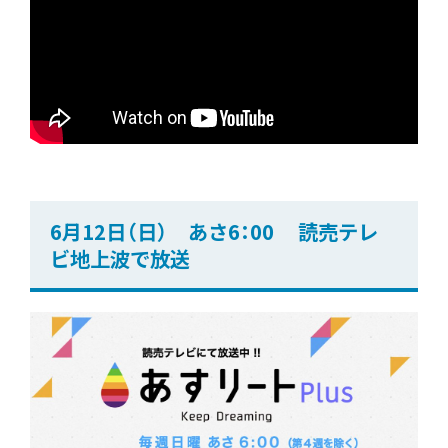
6月12日（日） あさ6：00 読売テレ
ビ地上波で放送