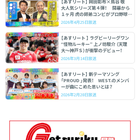
【あすリート】 岡田彰布×鳥谷 敬
大人気シリーズ第４弾！ 開幕から
１ヶ月 虎の師弟コンビがプロ野球を
ぶった斬る！
2026年4月25日放送
【あすリート 】 ラグビーリーグワン
“怪物ルーキー” 上ノ坊駿介 （天理
大〜神戸Ｓ）が衝撃のデビュー！
2026年3月14日放送
【あすリート】 新テーマソング
「PROUD 」発表！ WEST.のメンバ
ーが曲にこめた思いとは？
2026年2月28日放送