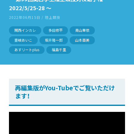
2022/5/25-28 〜
2022年06月15日 / 陸上競技
関西インカレ
多田修平
青山華依
壹岐あいこ
坂井隆一郎
山本亜美
あすリートplus
福島千里
再編集版がYou-Tubeでご覧いただけ
ます！