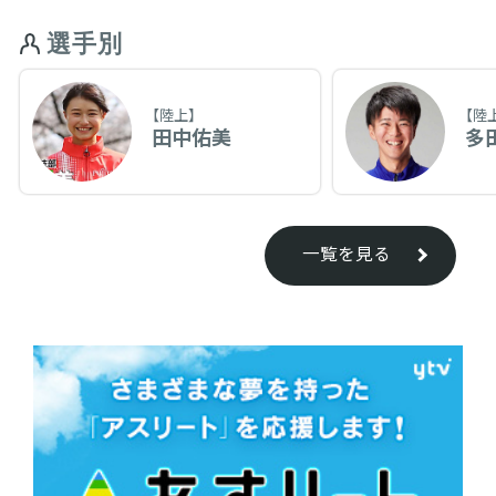
選手別
【陸上】
【陸
田中佑美
多
一覧を見る