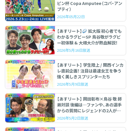
ピン杯 Copa Amputee（コパ・アン
プティ）
2026年05月22日
【あすリート】
拡大版 初心者でも
わかるラグビーSP 鳥谷敬がラグビ
ー初体験 & 大畑大介が熱血解説！
2026年5月16日放送
【あすリート】 学生陸上 / 関西インカ
レ直前企画！ 注目は最速女王を争う
強く美しきスプリンターたち
2026年5月9日放送
【あすリート】 岡田彰布×鳥谷 敬 師
弟対談 後編は…ファンや、あの選手
からの質問にレジェンドの2人が答
えます。
2026年5月2日放送