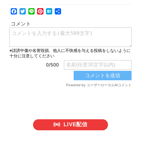
Facebook
Twitter
Line
Pinterest
Hatena
共
有
LIVE配信