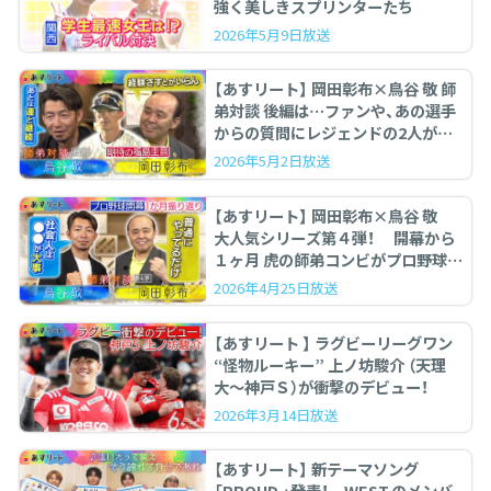
強く美しきスプリンターたち
2026年5月9日放送
【あすリート】 岡田彰布×鳥谷 敬 師
弟対談 後編は…ファンや、あの選手
からの質問にレジェンドの2人が答
えます。
2026年5月2日放送
【あすリート】 岡田彰布×鳥谷 敬
大人気シリーズ第４弾！ 開幕から
１ヶ月 虎の師弟コンビがプロ野球を
ぶった斬る！
2026年4月25日放送
【あすリート 】 ラグビーリーグワン
“怪物ルーキー” 上ノ坊駿介 （天理
大〜神戸Ｓ）が衝撃のデビュー！
2026年3月14日放送
【あすリート】 新テーマソング