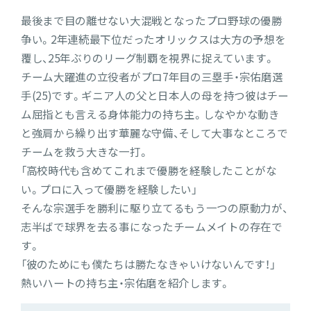
最後まで目の離せない大混戦となったプロ野球の優勝
争い。2年連続最下位だったオリックスは大方の予想を
覆し、25年ぶりのリーグ制覇を視界に捉えています。
チーム大躍進の立役者がプロ7年目の三塁手・宗佑磨選
手(25)です。ギニア人の父と日本人の母を持つ彼はチー
ム屈指とも言える身体能力の持ち主。しなやかな動き
と強肩から繰り出す華麗な守備、そして大事なところで
チームを救う大きな一打。
「高校時代も含めてこれまで優勝を経験したことがな
い。プロに入って優勝を経験したい」
そんな宗選手を勝利に駆り立てるもう一つの原動力が、
志半ばで球界を去る事になったチームメイトの存在で
す。
「彼のためにも僕たちは勝たなきゃいけないんです！」
熱いハートの持ち主・宗佑磨を紹介します。