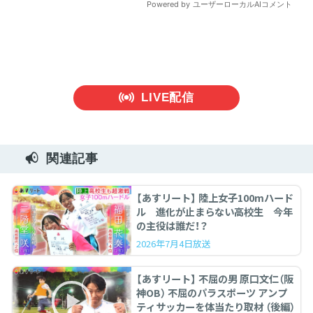
LIVE配信
関連記事
【あすリート】 陸上女子100mハード
ル 進化が止まらない高校生 今年
の主役は誰だ！？
2026年7月4日放送
【あすリート】 不屈の男 原口文仁（阪
神OB） 不屈のパラスポーツ アンプ
ティサッカーを体当たり取材 （後編）