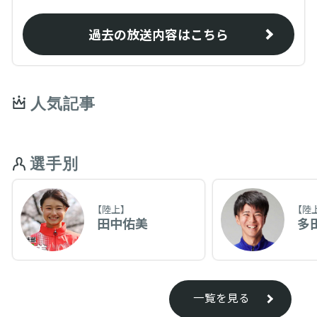
過去の放送内容はこちら
人気記事
選手別
【陸上】
【陸
田中佑美
多
一覧を見る