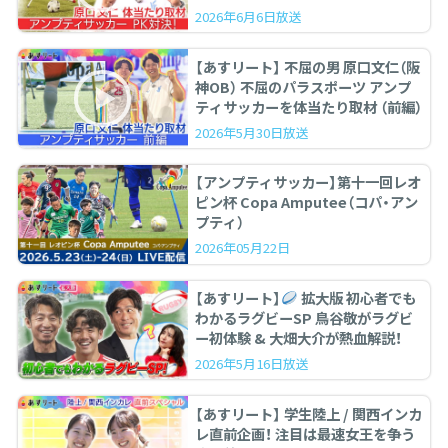
2026年6月6日放送
【あすリート】 不屈の男 原口文仁（阪
神OB） 不屈のパラスポーツ アンプ
ティサッカーを体当たり取材 （前編）
2026年5月30日放送
【アンプティサッカー】第十一回レオ
ピン杯 Copa Amputee（コパ・アン
プティ）
2026年05月22日
【あすリート】
拡大版 初心者でも
わかるラグビーSP 鳥谷敬がラグビ
ー初体験 & 大畑大介が熱血解説！
2026年5月16日放送
【あすリート】 学生陸上 / 関西インカ
レ直前企画！ 注目は最速女王を争う