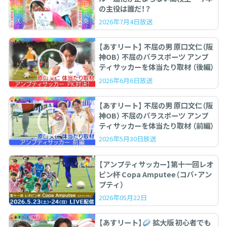
の主役は誰だ！？
2026年7月4日放送
【あすリート】 不屈の男 原口文仁（阪
神OB） 不屈のパラスポーツ アンプ
ティサッカーを体当たり取材 （後編）
2026年6月6日放送
【あすリート】 不屈の男 原口文仁（阪
神OB） 不屈のパラスポーツ アンプ
ティサッカーを体当たり取材 （前編）
2026年5月30日放送
【アンプティサッカー】第十一回レオ
ピン杯 Copa Amputee（コパ・アン
プティ）
2026年05月22日
【あすリート】
拡大版 初心者でも