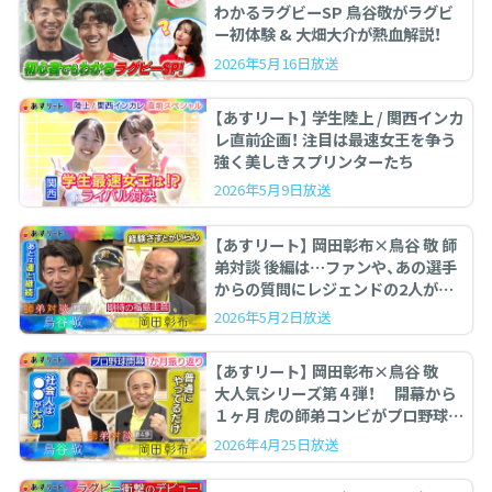
わかるラグビーSP 鳥谷敬がラグビ
ー初体験 & 大畑大介が熱血解説！
2026年5月16日放送
【あすリート】 学生陸上 / 関西インカ
レ直前企画！ 注目は最速女王を争う
強く美しきスプリンターたち
2026年5月9日放送
【あすリート】 岡田彰布×鳥谷 敬 師
弟対談 後編は…ファンや、あの選手
からの質問にレジェンドの2人が答
えます。
2026年5月2日放送
【あすリート】 岡田彰布×鳥谷 敬
大人気シリーズ第４弾！ 開幕から
１ヶ月 虎の師弟コンビがプロ野球を
ぶった斬る！
2026年4月25日放送