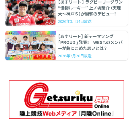
【あすリート 】 ラグビーリーグワン
“怪物ルーキー” 上ノ坊駿介 （天理
大〜神戸Ｓ）が衝撃のデビュー！
2026年3月14日放送
【あすリート】 新テーマソング
「PROUD 」発表！ WEST.のメンバ
ーが曲にこめた思いとは？
2026年2月28日放送