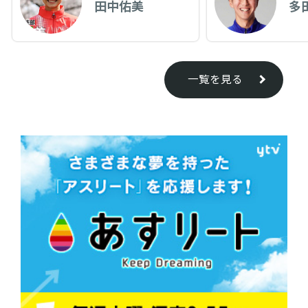
田中佑美
多
一覧を見る