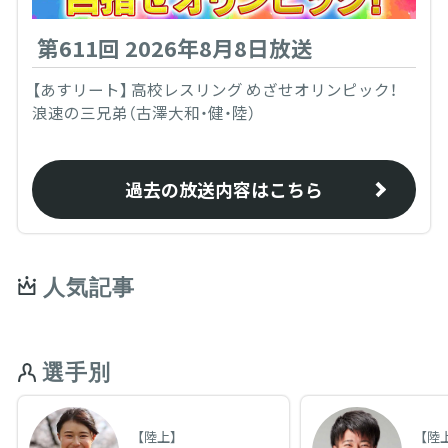
第611回 2026年8月8日放送
【あすリート】 高校レスリング めざせオリンピック！
浪速の三兄弟（古澤大和・健・陸）
過去の放送内容はこちら
人気記事
選手別
【陸上】
【陸