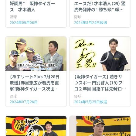
好調男” 阪神タイガー
エースだ！ 才木浩人（25） 猛
ス 才木浩人
虎先発陣の “勝ち頭” 頼れ
る右腕
野球
野球
2024年09月06日
2024年8月24日放送
【あすリートPlus 7月28日
【阪神タイガース】 若きサ
放送】赤星憲広が若虎を直
ウスポー 門別啓人（19）プ
撃！阪神タイガース次世代
ロ２年目 目指すは先発ロー
のスターたち～福島圭音・
テ入り
野球
野球
山田修也・髙橋遥人～
亡き妹への思いを胸に 初勝
2024年07月26日
2024年5月25日放送
利を！