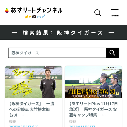
検索結果： 阪神タイガース
【阪神タイガース】 一流
【あすリートPlus 11月17日
への分岐点 大竹耕太郎
放送】 阪神タイガース 安
（29）
芸キャンプ特集
～ ‘’真価が問われる３年
〜 王座奪還へ！ 藤川新監督
野球
野球
目‘’に迫る ～
を直撃 〜
2025年2月1日放送
2024年11月15日