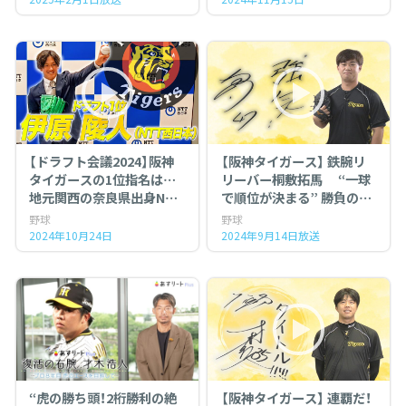
【ドラフト会議2024】阪神
【阪神タイガース】 鉄腕リ
タイガースの1位指名は…
リーバー桐敷拓馬 “一球
地元関西の奈良県出身NTT
で順位が決まる” 勝負の終
西日本伊原陵人（投手）
盤戦へ！
野球
野球
2024年10月24日
2024年9月14日放送
“虎の勝ち頭！2桁勝利の絶
【阪神タイガース】 連覇だ！