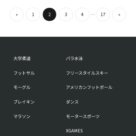
投
…
«
1
2
3
4
17
»
稿
Previous
Next
Posts
Posts
ナ
ビ
ゲ
ー
シ
ョ
ン
大学柔道
パラ水泳
フットサル
フリースタイルスキー
モーグル
アメリカンフットボール
ブレイキン
ダンス
マラソン
モータースポーツ
XGAMES