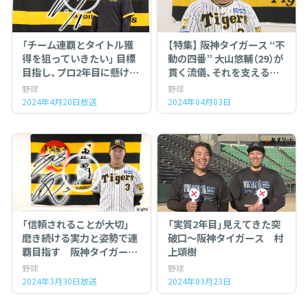
「チーム連覇とタイトル獲
【特集】 阪神タイガース “不
得を狙っていきたい」 目標
動の四番” 大山悠輔（29）が
目指し、プロ2年目に懸ける
貫く流儀、それを支えるも
阪神タイガース・森下翔太
のとは…
野球
野球
2024年4月20日放送
2024年04月03日
「信頼されることが大切」
「実質2年目」見えてきた突
磨き続ける実力と姿勢で連
破口～阪神タイガース 村
覇目指す 阪神タイガー
上頌樹
ス・大山悠輔
野球
野球
2024年3月30日放送
2024年03月23日