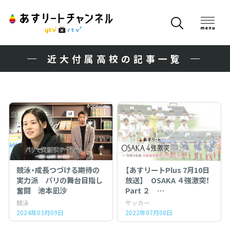
近大付属高校の記事一覧
競泳・成長つづける期待の
【あすリートPlus 7月10日
実力派 パリの舞台目指し
放送】 OSAKA ４強激突！
奮闘 池本凪沙
Part ２
〜 令和４年度 大阪高校春
競泳
サッカー
季サッカー大会〜
2024年03月09日
2022年07月08日