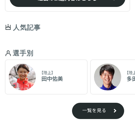
人気記事
選手別
【陸上】
【陸
田中佑美
多
一覧を見る