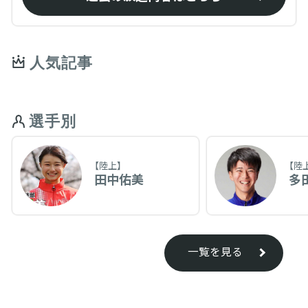
人気記事
選手別
【陸上】
【陸
田中佑美
多
一覧を見る