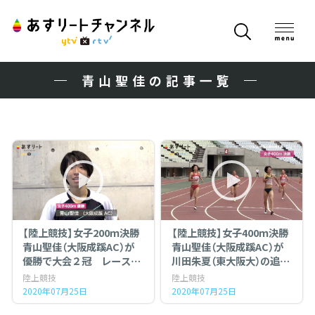
青山聖佳の記事一覧
【陸上競技】女子200ｍ決勝
【陸上競技】女子400ｍ決勝
青山聖佳（大阪成蹊AC）が
青山聖佳（大阪成蹊AC）が
優勝で大会２冠 レース動
川田朱夏（東大阪大）の追撃
画＆インタビュー（大阪選
をかわし優勝！（大阪選手権
陸上競技
陸上競技
手権 Day２）
Day１）
2020年07月25日
2020年07月25日