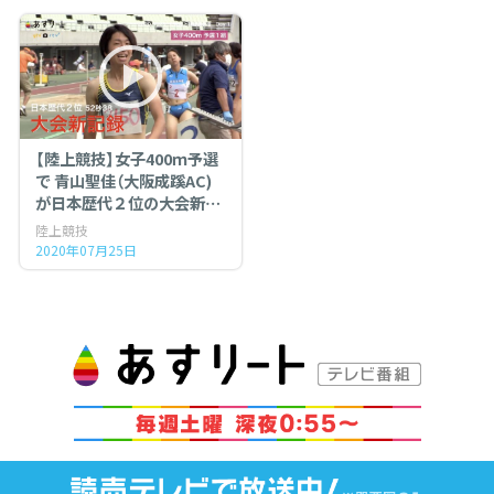
【陸上競技】女子400ｍ予選
で 青山聖佳（大阪成蹊AC)
が日本歴代２位の大会新！
レース＆インタビュー（大
陸上競技
阪選手権 Day１）
2020年07月25日