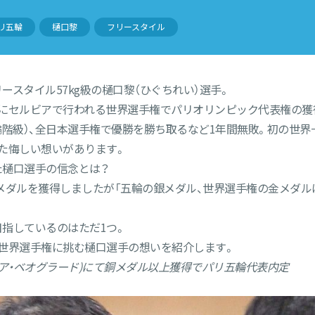
リ五輪
樋口黎
フリースタイル
スタイル57kg級の樋口黎（ひぐちれい）選手。
にセルビアで行われる世界選手権でパリオリンピック代表権の獲得
輪階級）、全日本選手権で優勝を勝ち取るなど1年間無敗。初の世
た悔しい想いがあります。
た樋口選手の信念とは？
銀メダルを獲得しましたが「五輪の銀メダル、世界選手権の金メダル
指しているのはただ1つ。
世界選手権に挑む樋口選手の想いを紹介します。
@セルビア・ベオグラード)にて銅メダル以上獲得でパリ五輪代表内定