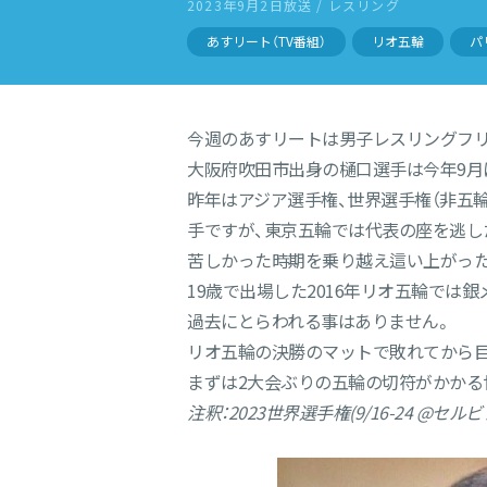
2023年9月2日放送 / レスリング
あすリート（TV番組）
リオ五輪
パ
今週のあすリートは男子レスリングフリー
大阪府吹田市出身の樋口選手は今年9月
昨年はアジア選手権、世界選手権（非五
手ですが、東京五輪では代表の座を逃し
苦しかった時期を乗り越え這い上がっ
19歳で出場した2016年リオ五輪では
過去にとらわれる事はありません。
リオ五輪の決勝のマットで敗れてから目
まずは2大会ぶりの五輪の切符がかかる
注釈：2023世界選手権(9/16-24 