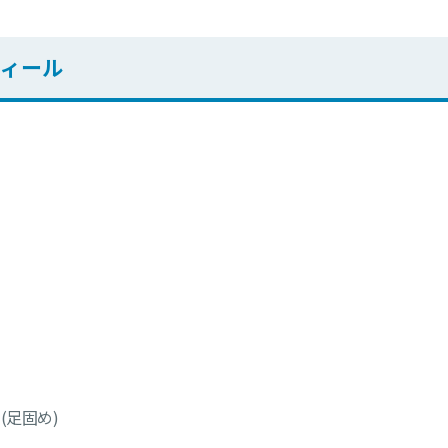
ロフィール
(足固め)