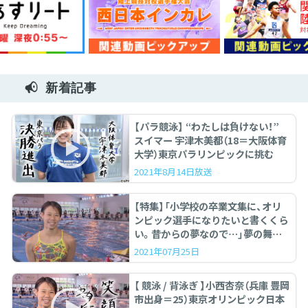
新着記事
【パラ競泳】 “わたしは負けない！”
スイマー 宇津木美都（18＝大阪体育
大学）東京パラリンピックに挑む
2021年8月14日放送
【特集】「小学校の卒業文集に、オリ
ンピック選手になりたいと書くくら
い。昔からの夢なので…」夢の舞台
へ。競泳、小西杏奈選手が挑む東京
2021年07月25日
オリンピック。
【 競泳 / 背泳ぎ 】小西杏奈（兵庫 豊岡
市出身＝25）東京オリンピック日本