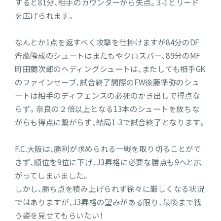
すると81分、相手のカウンターから失点。3-1とリード
を広げられます。
なんとか1点を返すべく攻撃を仕掛けますが84分のDF
齊藤隆成のシュートはまたもやクロスバー、89分のMF
町田蘭次郎のヘディングシュートは、またしても相手GK
のファインセーブ、試合終了間際のFW後藤準弥のシュ
ートは相手のディフェンスの必死のかき出しで得点な
らず。奈良の２倍以上となる13本のシュートを放ちな
がらも得点に繋がらず、結局1-3で試合終了となります。
F.C.大阪は、勝利が求められる一戦を取り切ることがで
きず、順位を9位に下げ、J3昇格に必要な勝点も9へと広
がってしまいました。
しかし、勝ち点を積み上げられず徐々に厳しくなる状況
ではありますが、J3昇格の望みがある限り、最後まで戦
う姿を見せてもらいたい！