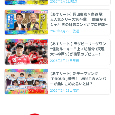
2026年5月2日放送
【あすリート】 岡田彰布×鳥谷 敬
大人気シリーズ第４弾！ 開幕から
１ヶ月 虎の師弟コンビがプロ野球を
ぶった斬る！
2026年4月25日放送
【あすリート 】 ラグビーリーグワン
“怪物ルーキー” 上ノ坊駿介 （天理
大〜神戸Ｓ）が衝撃のデビュー！
2026年3月14日放送
【あすリート】 新テーマソング
「PROUD 」発表！ WEST.のメンバ
ーが曲にこめた思いとは？
2026年2月28日放送