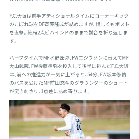
F.C.大阪は前半アディショナルタイムにコーナーキック
のこぼれ球をDF齊藤隆成が詰めますが、惜しくもポスト
を直撃。結局2点ビハインドのままで試合を折り返しま
す。
ハーフタイムでMF水野匠弥、FWエジウソンに替えてMF
大山武蔵、FW後藤準弥を投入して後半に挑んだF.C.大阪
は、前への推進力が一気に上がると、54分、FW坂本修佑
のパスを受けたMF前田悠斗のグラウンダーのシュート
が突き刺さり、1点差に詰め寄ります。