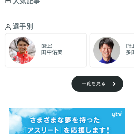
人気記事
選手別
【陸上】
【陸
田中佑美
多
一覧を見る