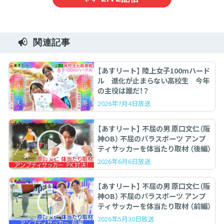
関連記事
【あすリート】 陸上女子100mハード
ル 進化が止まらない高校生 今年
の主役は誰だ！？
2026年7月4日放送
【あすリート】 不屈の男 原口文仁（阪
神OB） 不屈のパラスポーツ アンプ
ティサッカーを体当たり取材 （後編）
2026年6月6日放送
【あすリート】 不屈の男 原口文仁（阪
神OB） 不屈のパラスポーツ アンプ
ティサッカーを体当たり取材 （前編）
2026年5月30日放送