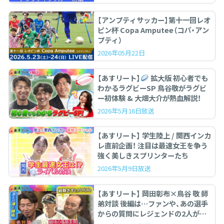
【アンプティサッカー】第十一回レオ
ピン杯 Copa Amputee（コパ・アン
プティ）
2026年05月22日
【あすリート】
拡大版 初心者でも
わかるラグビーSP 鳥谷敬がラグビ
ー初体験 & 大畑大介が熱血解説！
2026年5月16日放送
【あすリート】 学生陸上 / 関西インカ
レ直前企画！ 注目は最速女王を争う
強く美しきスプリンターたち
2026年5月9日放送
【あすリート】 岡田彰布×鳥谷 敬 師
弟対談 後編は…ファンや、あの選手
からの質問にレジェンドの2人が答
えます。