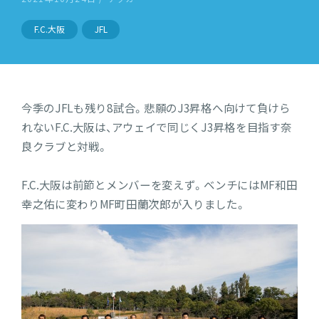
F.C.大阪
JFL
今季のJFLも残り8試合。悲願のJ3昇格へ向けて負けら
れないF.C.大阪は、アウェイで同じくJ3昇格を目指す奈
良クラブと対戦。
F.C.大阪は前節とメンバーを変えず。ベンチにはMF和田
幸之佑に変わりMF町田蘭次郎が入りました。