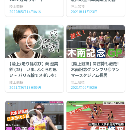
ら世界陸上へ～
陸上競技
陸上競技
2022年5月14日放送
2021年11月23日
【陸上/走り幅跳び】 秦 澄美
【陸上競技】 関西勢も激走！
鈴 (25) いま、ふくらむ思
木南記念グランプリ＠ヤン
い… パリ五輪でメダルを！
マースタジアム長居
陸上競技
陸上競技
2021年9月18日放送
2021年06月02日