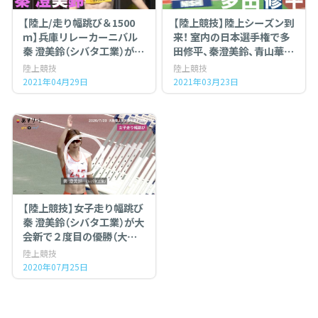
【陸上/走り幅跳び＆1500
【陸上競技】陸上シーズン到
ｍ】兵庫リレーカーニバル
来！ 室内の日本選手権で多
秦 澄美鈴（シバタ工業）が日
田修平、秦澄美鈴、青山華依
本歴代４位の記録で優勝！
ら関西出身選手が優勝！
陸上競技
陸上競技
2021年04月29日
2021年03月23日
【陸上競技】女子走り幅跳び
秦 澄美鈴（シバタ工業）が大
会新で２度目の優勝（大阪
選手権 Day１）
陸上競技
2020年07月25日