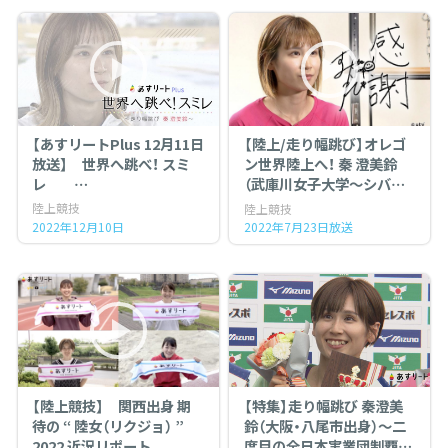
【あすリートPlus 12月11日
【陸上/走り幅跳び】オレゴ
放送】 世界へ跳べ！ スミ
ン世界陸上へ！ 秦 澄美鈴
レ
（武庫川女子大学〜シバタ
〜走り幅跳び 秦澄美鈴
工業）
陸上競技
陸上競技
５年間の記録 〜
～関西から世界へ！26歳
2022年12月10日
2022年7月23日放送
ロングジャンパーの挑戦～
【陸上競技】 関西出身 期
【特集】走り幅跳び 秦澄美
待の “ 陸女（リクジョ） ”
鈴（大阪・八尾市出身）～二
2022 近況リポート
度目の全日本実業団制覇か