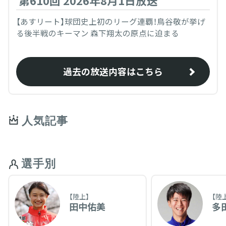
第610回 2026年8月1日放送
【あすリート】球団史上初のリーグ連覇！鳥谷敬が挙げ
る後半戦のキーマン 森下翔太の原点に迫まる
過去の放送内容はこちら
人気記事
選手別
【陸上】
【陸
田中佑美
多