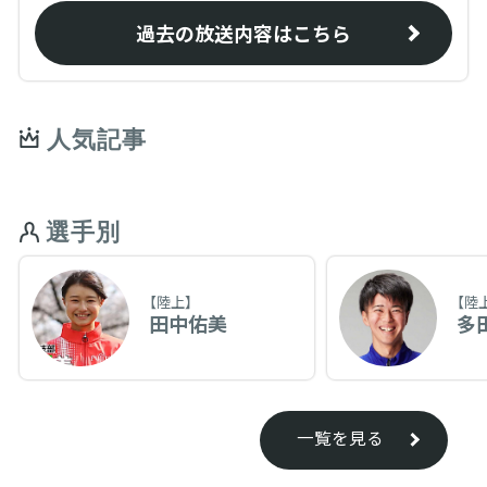
過去の放送内容はこちら
人気記事
選手別
【陸上】
【陸
田中佑美
多
一覧を見る