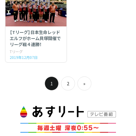
【Tリーグ】日本生命レッド
エルフがホーム貝塚開催で
リーグ戦４連勝！
Tリーグ
2019年12月07日
投
1
2
»
稿
Next
Posts
ナ
ビ
ゲ
ー
シ
ョ
ン