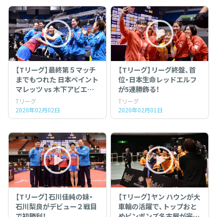
【Tリーグ】最終第５マッチ
【Tリーグ】リーグ終盤、首
までもつれた 日本ペイント
位・日本生命レッドエルフ
マレッツ vs 木下アビエル
が5連勝飾る！
神奈川
Tリーグ
Tリーグ
2020年02月02日
2020年02月01日
【Tリーグ】石川佳純の妹・
【Tリーグ】ヤン ハウンが大
石川梨良がデビュー２戦目
車輪の活躍で、トップおと
で初勝利！
めピンポンズ名古屋が完全