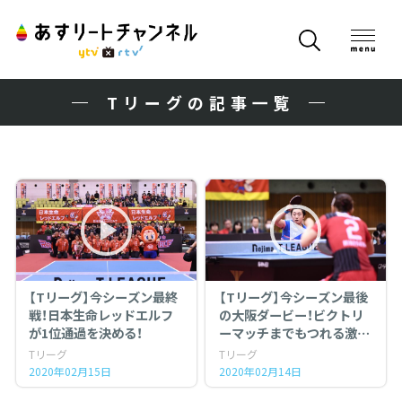
Tリーグの記事一覧
【Tリーグ】今シーズン最終
【Tリーグ】今シーズン最後
戦！日本生命レッドエルフ
の大阪ダービー！ビクトリ
が1位通過を決める！
ーマッチまでもつれる激戦
に！
Tリーグ
Tリーグ
2020年02月15日
2020年02月14日