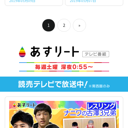
2019年05月09日
2019年05月07日
投
1
2
»
稿
Next
Posts
ナ
ビ
ゲ
ー
シ
ョ
ン