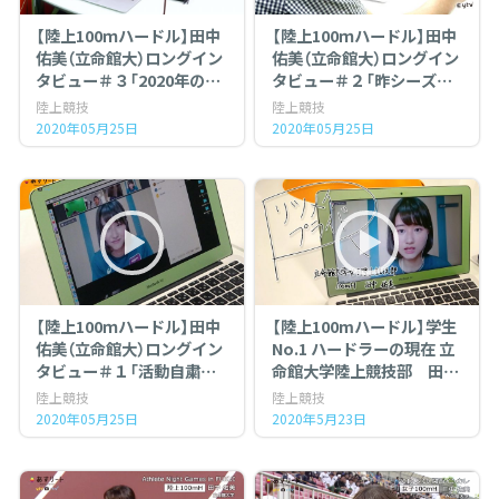
【陸上100ｍハードル】田中
【陸上100ｍハードル】田中
佑美（立命館大）ロングイン
佑美（立命館大）ロングイン
タビュー＃３「2020年のシ
タビュー＃２「昨シーズン
ーズン、これから…」
を振り返って」
陸上競技
陸上競技
2020年05月25日
2020年05月25日
【陸上100ｍハードル】田中
【陸上100mハードル】学生
佑美（立命館大）ロングイン
No.1 ハードラーの現在 立
タビュー＃１「活動自粛の
命館大学陸上競技部 田中
いま…」
佑美（21）
陸上競技
陸上競技
2020年05月25日
2020年5月23日