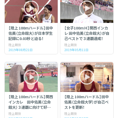
【陸上 100ｍハードル】田中
【女子100ｍＨ】関西インカ
佑美（立命館大）が日本学生
レ 田中佑美（立命館大）が自
記録に0.03秒と迫る！
己ベストで３連覇達成！
陸上競技
陸上競技
2019年08月21日
2019年05月11日
【陸上 100mハードル】関西
【陸上 100mハードル】田中
インカレ 田中佑美（立命
佑美（立命館大学）が自己ベ
館大）３連覇に向けて好ス
ストを更新！
タート！
陸上競技
陸上競技