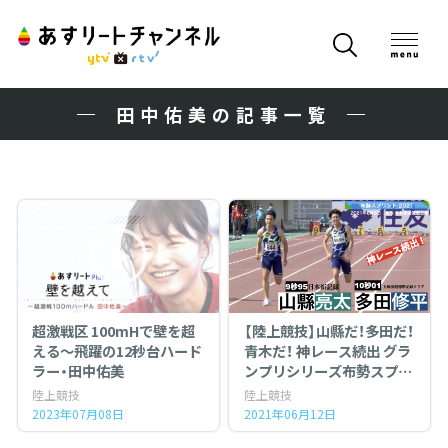
田中佑美の記事一覧
超激戦区 100mHで壁を超
【陸上競技】山縣だ！多田だ！
える～飛躍の12秒台ハード
青木だ！ 神レース続出 グラ
ラー・田中佑美
ンプリシリーズ布勢スプリ
ント
陸上競技
陸上競技
2023年07月08日
2021年06月12日