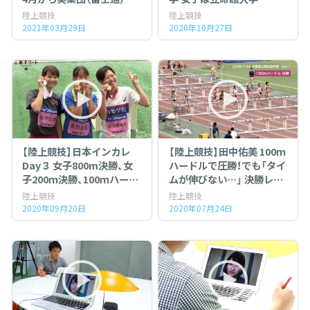
競技続行
陸上競技
陸上競技
2021年03月29日
2020年10月27日
【陸上競技】日本インカレ
【陸上競技】田中佑美 100ｍ
Day３ 女子800m決勝、女
ハードルで圧勝！でも「タイ
子200ｍ決勝、100ｍハード
ムが伸びない…」 決勝レー
ル決勝
ス＆インタビュー（大阪選
陸上競技
陸上競技
手権 Day１）
2020年09月20日
2020年07月24日