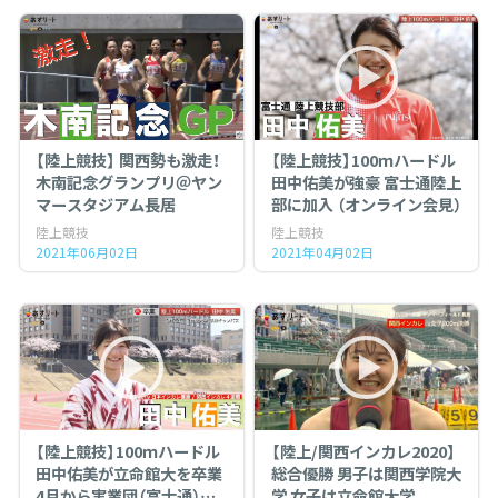
【陸上競技】 関西勢も激走！
【陸上競技】100ｍハードル
木南記念グランプリ＠ヤン
田中佑美が強豪 富士通陸上
マースタジアム長居
部に加入 （オンライン会見）
陸上競技
陸上競技
2021年06月02日
2021年04月02日
【陸上競技】100ｍハードル
【陸上/関西インカレ2020】
田中佑美が立命館大を卒業
総合優勝 男子は関西学院大
4月から実業団（富士通）で
学 女子は立命館大学