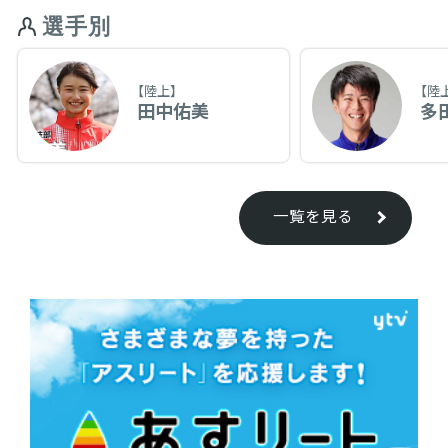
選手別
【陸上】
【陸
田中佑美
多
一覧を見る